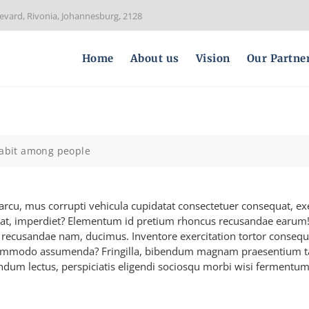
evard, Rivonia, Johannesburg, 2128
Home
About us
Vision
Our Partne
abit among people
rcu, mus corrupti vehicula cupidatat consectetuer consequat, exer
 at, imperdiet? Elementum id pretium rhoncus recusandae earum
reet recusandae nam, ducimus. Inventore exercitation tortor cons
commodo assumenda? Fringilla, bibendum magnam praesentium taci
um lectus, perspiciatis eligendi sociosqu morbi wisi fermentum! 