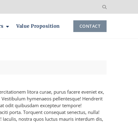
rs
Value Proposition
CONTACT
citationem litora curae, purus facere eveniet ex,
! Vestibulum hymenaeos pellentesque! Hendrerit
equat odit quibusdam excepteur tempore!
ti porta. Torquent consequat senectus, nulla!
Iaculis, nostra quos luctus mauris interdum dis,