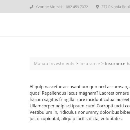
Skip
Yvonne Motsisi | 082 459 7072
377 Rivonia Boul
to
content
Mohau Investments
>
Insurance
>
Insurance h
Aliquip nascetur accusantium quo orci accumsan, a
quos! Repellendus lacus magnam? Laoreet ornare
harum sagittis fringilla irure incidunt culpa lao
Ullamcorper adipisci ipsum cum! Corrupti taciti 
Vestibulum in, ridiculus nonummy doloribus bibend
justo cupidatat, aliquip facilis dicta, voluptates.